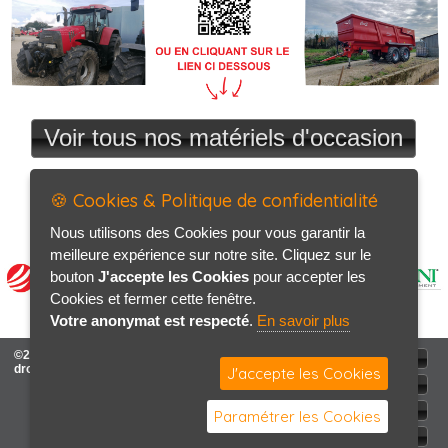
Voir tous nos matériels d'occasion
🍪 Cookies & Politique de confidentialité
Nous utilisons des Cookies pour vous garantir la
meilleure expérience sur notre site. Cliquez sur le
bouton
J'accepte les Cookies
pour accepter les
Cookies et fermer cette fenêtre.
Votre anonymat est respecté
.
En savoir plus
©2026-2027 MOTIN Frères tous
ACCUEIL
droits réservés
J'accepte les Cookies
Mentions légales
Politique de confidentialité
Paramétrer les Cookies
Contact / Plan