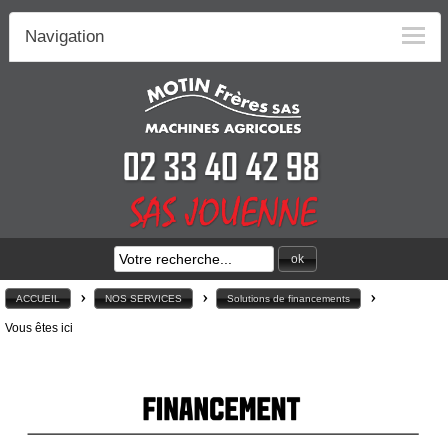
Navigation
ok
>
>
>
ACCUEIL
NOS SERVICES
Solutions de financements
Vous êtes ici