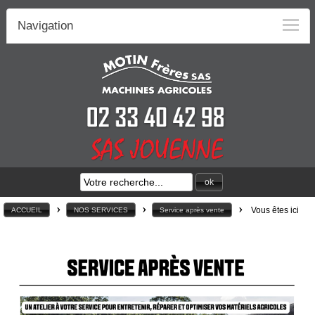
Navigation
ok
>
>
>
Vous êtes ici
ACCUEIL
NOS SERVICES
Service après vente