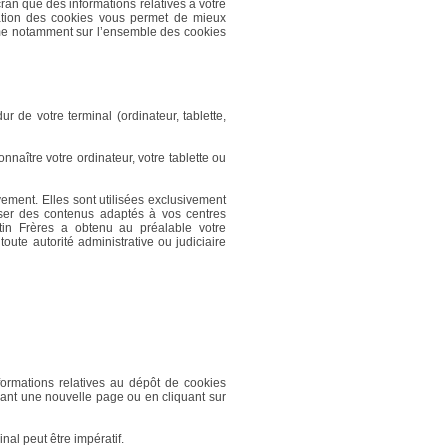
ran que des informations relatives à votre
isation des cookies vous permet de mieux
rme notamment sur l’ensemble des cookies
r de votre terminal (ordinateur, tablette,
nnaître votre ordinateur, votre tablette ou
ement. Elles sont utilisées exclusivement
esser des contenus adaptés à vos centres
otin Frères a obtenu au préalable votre
oute autorité administrative ou judiciaire
ormations relatives au dépôt de cookies
eant une nouvelle page ou en cliquant sur
nal peut être impératif.