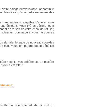
. Votre navigateur vous offre l’opportunité
 ou bien à ce qu’une partie seulement des
st néanmoins susceptible d’altérer votre
e cas échéant, Motin Frères décline toute
nnent en raison de votre choix de refuser,
onstituer un dommage et vous ne pourrez
ous signaler lorsque de nouveaux cookies
on mais vous font perdre tout le bénéfice
ière modifier vos préférences en matière
révu à cet effet :
es#ie=ie-11
sulter le site internet de la CNIL :