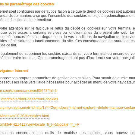
tils de paramétrage des cookies
ernet sont configurés par défaut de façon à ce que le dépôt de cookies soit autorisé
andards de manière à ce que l’ensemble des cookies soit rejeté systématiquement
ée en fonction de leur émetteur.
tre attention sur le fait que le refus du dépôt de cookies sur votre terminal e
i que votre accès à certains services ou fonctionnalités du présent site web. L
 conséquences liées à la dégradation de vos conditions de navigation qui intervie
okies nécessaires au fonctionnement du site. Ces conséquences ne sauraient c
de ce fait.
 également de supprimer les cookies existants sur votre terminal ou encore de v
sés sur votre terminal. Ces paramétrages n’ont pas d’incidence sur votre navigati
vigateur Internet
ropose ses propres paramètres de gestion des cookies. Pour savoir de quelle man
dessous les liens vers l’aide nécessaire pour accéder au menu de votre navigateur p
gle.com/chrome/answer/95647?hl=fr
a.org/fr/kb/activer-desactiver-cookies
port.microsoft.com/fr-fr/help/17442/windows-internet-explorer-delete-manage-cooki
/Windows/10.20/fr/cookies.html
e.com/kb/PH21411?viewlocale=fr_FR&locale=fr_FR
mations concernant les outils de maîtrise des cookies, vous pouvez con