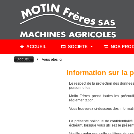
ACCUEIL
SOCIETE
NOS PROD
>
Vous êtes ici
ACCUEIL
Information sur la 
Le respect de la protection des donnée
personnelles.
Motin Frères prend toutes les précaut
règlementation.
Vous trouverez ci-dessous des informatio
La présente politique de confidentialité
échéant, lorsque vous utilisez le présent
Veuillez noter que cette politique de c