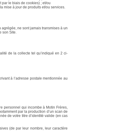
 par le biais de cookies) ; et/ou
a mise à jour de produits et/ou services.
ou agrégée, ne sont jamais transmises à un
e son Site.
té de la collecte tel qu’indiqué en 2 ci-
rivant à l’adresse postale mentionnée au
ère personnel qui incombe à Motin Frères,
 notamment par la production d’un scan de
ée de votre titre d’identité valide (en cas
ives (de par leur nombre, leur caractère