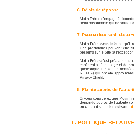
6. Délais de réponse
Motin Frères s’engage à répondr
délai raisonnable qui ne saurait
7. Prestataires habilités et
Motin Frères vous informe qu’il a
Ces prestataires peuvent être s
présents sur le Site (à l’exceptio
Motin Frères s’est préalablement
confidentialité, d’usage et de pr
quelconque transfert de données v
Rules ») qui ont été approuvée
Privacy Shield.
8. Plainte auprès de l’autor
Si vous considérez que Motin Fr
demande auprès de l’autorité co
en cliquant sur le lien suivant :
ht
II. POLITIQUE RELATI