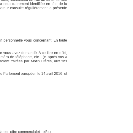
r sera clairement identifiée en tête de la
isateur consulte régulièrement la présente
on personnelle vous concernant. En toute
e vous avez demandé. A ce titre en effet,
éro de téléphone, etc... (ci-après vos «
ient traitées par Motin Frères, aux fins
 Parlement européen le 14 avril 2016, et
tter, offre commerciale) ; et/ou