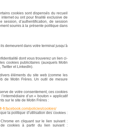
tains cookies sont dispensés du recueil
nternet ou ont pour finalité exclusive de
e session, d’authentification, de session
lement soumis à la présente politique dans
 ils demeurent dans votre terminal jusqu’à
fidentialité dont vous trouverez un lien ci-
es cookies publicitaires (auxquels Motin
witter et LinkedIn).
e divers éléments du site web (comme les
web de Motin Frères. Un outil de mesure
éserve de votre consentement, ces cookies
l’intermédiaire d’un « bouton » applicatif
 sur le site de Motin Frères :
/fr-fr.facebook.com/policies/cookies/
que la politique d’utilisation des cookies :
Chrome en cliquant sur le lien suivant :
e cookies à partir du lien suivant :