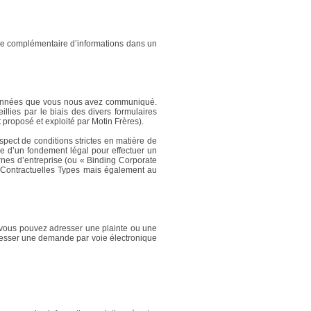
de complémentaire d’informations dans un
des données que vous nous avez communiqué.
lies par le biais des divers formulaires
t proposé et exploité par Motin Frères).
pect de conditions strictes en matière de
nce d’un fondement légal pour effectuer un
ernes d’entreprise (ou « Binding Corporate
 Contractuelles Types mais également au
 vous pouvez adresser une plainte ou une
resser une demande par voie électronique