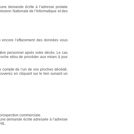
’une demande écrite à l’adresse postale
mission Nationale de l’Informatique et des
e ou encore l’effacement des données vous
ctère personnel après votre décès. Le cas
roche et/ou de procéder aux mises à jour
le compte de l’un de vos proches décédé,
ouverez en cliquant sur le lien suivant un
e prospection commerciale.
d’une demande écrite adressée à l’adresse
NIL.