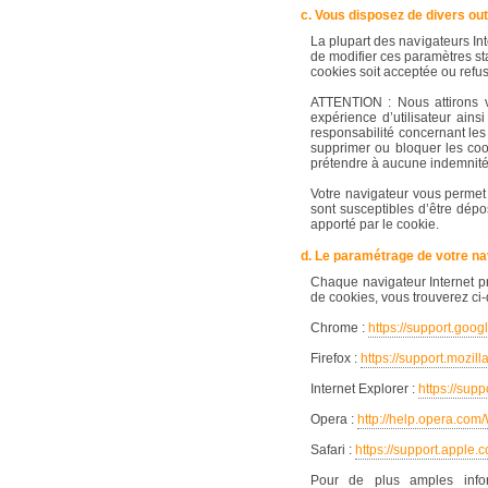
c. Vous disposez de divers ou
La plupart des navigateurs Int
de modifier ces paramètres st
cookies soit acceptée ou refus
ATTENTION : Nous attirons vo
expérience d’utilisateur ains
responsabilité concernant les
supprimer ou bloquer les co
prétendre à aucune indemnité 
Votre navigateur vous permet
sont susceptibles d’être dépo
apporté par le cookie.
d. Le paramétrage de votre na
Chaque navigateur Internet p
de cookies, vous trouverez ci-
Chrome :
https://support.goo
Firefox :
https://support.mozill
Internet Explorer :
https://sup
Opera :
http://help.opera.com
Safari :
https://support.appl
Pour de plus amples infor