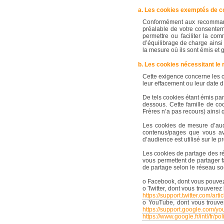
a. Les cookies exemptés de 
Conformément aux recommandat
préalable de votre consenteme
permettre ou faciliter la com
d’équilibrage de charge ainsi
la mesure où ils sont émis et 
b. Les cookies nécessitant le
Cette exigence concerne les co
leur effacement ou leur date d
De tels cookies étant émis par 
dessous. Cette famille de co
Frères n’a pas recours) ainsi
Les cookies de mesure d’audi
contenus/pages que vous ave
d’audience est utilisé sur le pr
Les cookies de partage des ré
vous permettent de partager f
de partage selon le réseau so
o Facebook, dont vous pouvez c
o Twitter, dont vous trouverez 
https://support.twitter.com/ar
o YouTube, dont vous trouver
https://support.google.com/y
https://www.google.fr/intl/fr/p